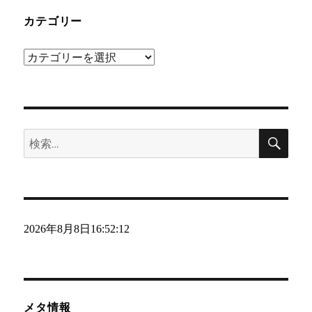
カテゴリー
カ
テ
ゴ
リ
検
ー
検
索
索:
2026年8月8日
16:52:13
メタ情報