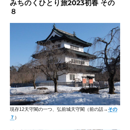
みちのくひとり旅2023初春 その
８
現存12天守閣の一つ、弘前城天守閣（前の話→
その
７
）