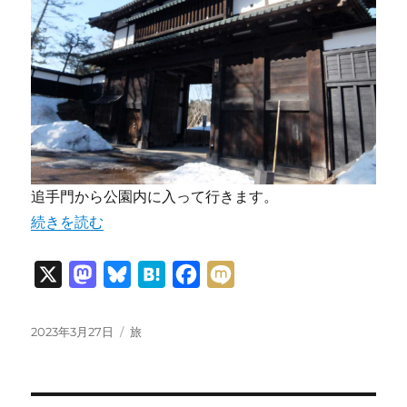
追手門から公園内に入って行きます。
“みちのくひとり旅2023初春 その８” の
続きを読む
X
M
B
H
F
M
a
l
a
a
i
s
u
t
c
x
投
カ
2023年3月27日
旅
稿
テ
t
e
e
e
i
日:
ゴ
o
s
n
b
リ