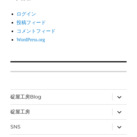
ログイン
投稿フィード
コメントフィード
WordPress.org
サ
碇屋工房Blog
ブ
メ
ニ
サ
碇屋工房
ュ
ブ
ー
メ
を
ニ
サ
SNS
展
ュ
ブ
開
ー
メ