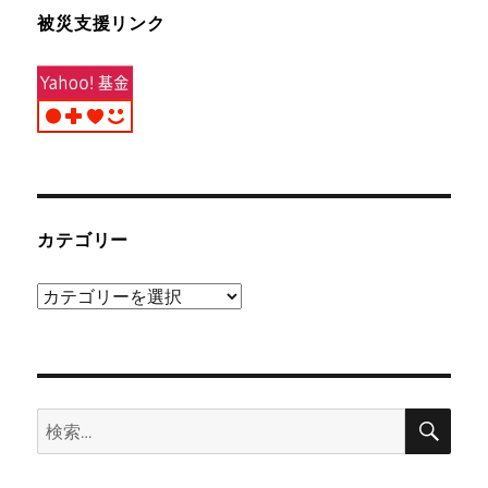
被災支援リンク
カテゴリー
カ
テ
ゴ
リ
検
ー
検
索
索: