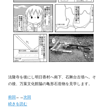
法隆寺を後にし明日香村へ南下、石舞台古墳へ。そ
の後、万葉文化館脇の亀形石造物を見学します。
前回
←→
次回
“【漫画版】オーソドックス奈良観光 其の08” の
続きを読む