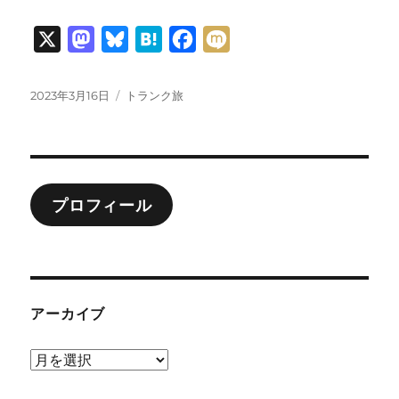
X
M
B
H
F
M
a
l
a
a
i
s
u
t
c
x
投
カ
2023年3月16日
トランク旅
稿
テ
t
e
e
e
i
日:
ゴ
o
s
n
b
リ
ー
d
k
a
o
o
y
o
プロフィール
n
k
アーカイブ
ア
ー