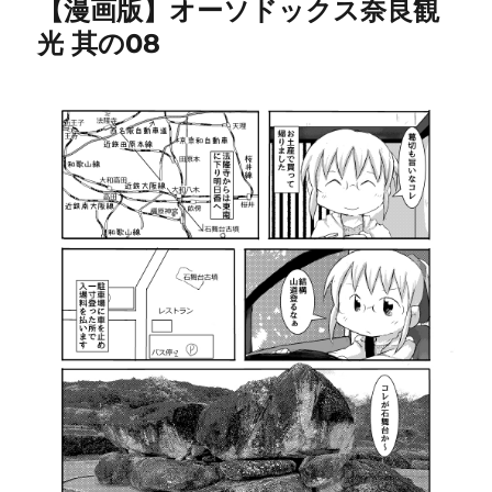
【漫画版】オーソドックス奈良観
光 其の08