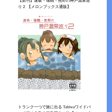
【新刊】速吸・瑞鶴・熊野の神戸温泉巡
り２ 【メロンブックス通販】
トランク一つで旅に出る Tabiwaワイドパ