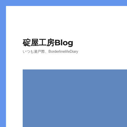
碇屋工房Blog
いつも瀬戸際、BorderlinelifeDiary