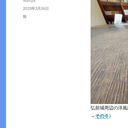
ikariya
稿
投
2023年3月26日
者
稿
カ
旅
日:
テ
ゴ
リ
ー
弘前城周辺の洋風建
→
その６
）