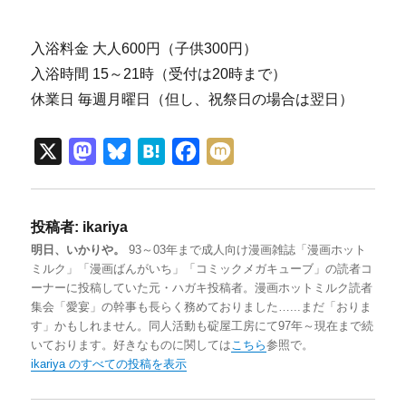
入浴料金 大人600円（子供300円）
入浴時間 15～21時（受付は20時まで）
休業日 毎週月曜日（但し、祝祭日の場合は翌日）
X
M
B
H
F
M
a
l
a
a
i
s
u
t
c
x
投稿者:
ikariya
t
e
e
e
i
明日、いかりや。
93～03年まで成人向け漫画雑誌「漫画ホット
o
s
n
b
ミルク」「漫画ばんがいち」「コミックメガキューブ」の読者コ
d
k
a
o
ーナーに投稿していた元・ハガキ投稿者。漫画ホットミルク読者
集会「愛宴」の幹事も長らく務めておりました…...まだ「おりま
o
y
o
す」かもしれません。同人活動も碇屋工房にて97年～現在まで続
n
k
いております。好きなものに関しては
こちら
参照で。
ikariya のすべての投稿を表示