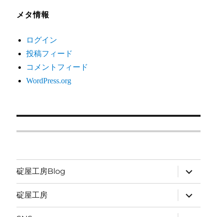
メタ情報
ログイン
投稿フィード
コメントフィード
WordPress.org
サ
碇屋工房Blog
ブ
メ
ニ
サ
碇屋工房
ュ
ブ
ー
メ
を
ニ
サ