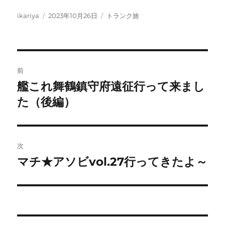
投
投
カ
ikariya
2023年10月26日
トランク旅
稿
稿
テ
者
日:
ゴ
リ
ー
投
前
稿
艦これ舞鶴鎮守府遠征行って来まし
前
の
た（後編）
ナ
投
ビ
稿:
ゲ
次
マチ★アソビvol.27行ってきたよ～
次
ー
の
シ
投
稿:
ョ