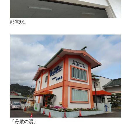
那智駅。
「丹敷の湯」