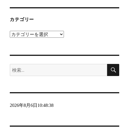
カテゴリー
カ
テ
ゴ
リ
検
ー
検
索
索:
2026年8月6日
10:48:39