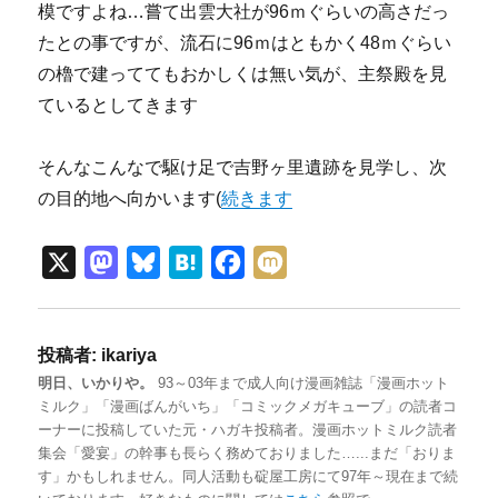
模ですよね…嘗て出雲大社が96ｍぐらいの高さだっ
たとの事ですが、流石に96ｍはともかく48ｍぐらい
の櫓で建っててもおかしくは無い気が、主祭殿を見
ているとしてきます
そんなこんなで駆け足で吉野ヶ里遺跡を見学し、次
の目的地へ向かいます(
続きます
X
M
B
H
F
M
a
l
a
a
i
s
u
t
c
x
投稿者:
ikariya
t
e
e
e
i
明日、いかりや。
93～03年まで成人向け漫画雑誌「漫画ホット
o
s
n
b
ミルク」「漫画ばんがいち」「コミックメガキューブ」の読者コ
d
k
a
o
ーナーに投稿していた元・ハガキ投稿者。漫画ホットミルク読者
集会「愛宴」の幹事も長らく務めておりました…...まだ「おりま
o
y
o
す」かもしれません。同人活動も碇屋工房にて97年～現在まで続
n
k