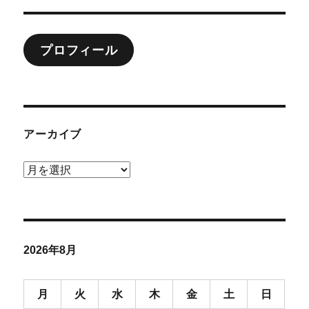
ョ
プロフィール
ン
アーカイブ
ア
ー
カ
イ
ブ
2026年8月
月
火
水
木
金
土
日