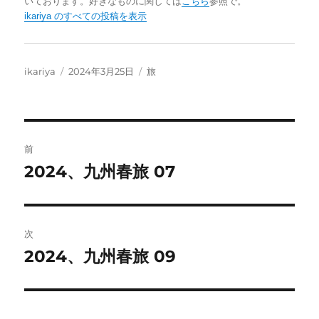
いております。好きなものに関しては
こちら
参照で。
ikariya のすべての投稿を表示
投
投
カ
ikariya
2024年3月25日
旅
稿
稿
テ
者
日:
ゴ
リ
ー
投
前
稿
2024、九州春旅 07
前
の
ナ
投
ビ
稿:
次
ゲ
2024、九州春旅 09
次
の
ー
投
シ
稿: