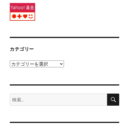
カテゴリー
カ
テ
ゴ
リ
検
ー
検
索
索: