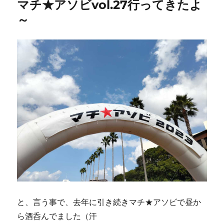
マチ★アソビvol.27行ってきたよ
～
と、言う事で、去年に引き続きマチ★アソビで昼か
ら酒呑んでました（汗