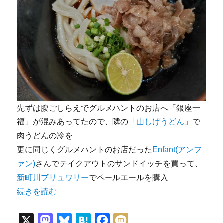
先ずは腹ごしらえでグルメハントのお店へ「銀座一
福」が混みあってたので、隣の「
山しげうどん
」で
肉うどんの冷を
更に同じくグルメハントのお店だった
Enfant(アンフ
ァン)
さんでテイクアウトのサンドイッチを買って、
新町川ブリュワリー
でペールエールを購入
“マチ★アソビvol.27行ってきたよ～” の
続きを読む
X
M
B
H
F
M