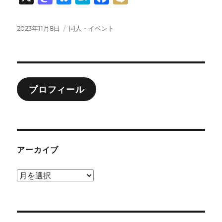
a
l
a
a
i
s
u
t
c
x
投
カ
2023年11月8日
同人・イベント
稿
テ
t
e
e
e
i
日:
ゴ
o
s
n
b
リ
ー
d
k
a
o
o
y
o
プロフィール
n
k
アーカイブ
ア
ー
カ
イ