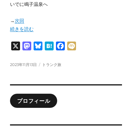
いでに鳴子温泉へ
→
次回
“【漫画版】みちのくひとり旅2023初春 01” の
続きを読む
X
M
B
H
F
M
a
l
a
a
i
s
u
t
c
x
投
カ
2023年11月13日
トランク旅
稿
テ
t
e
e
e
i
日:
ゴ
o
s
n
b
リ
ー
d
k
a
o
o
y
o
プロフィール
n
k