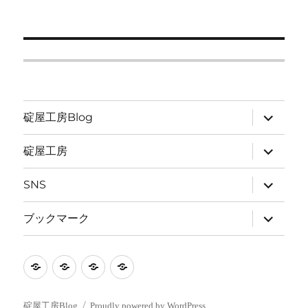
サ
碇屋工房Blog
ブ
メ
ニ
サ
碇屋工房
ュ
ブ
ー
メ
を
ニ
サ
SNS
展
ュ
ブ
開
ー
メ
を
ニ
サ
ブックマーク
展
ュ
ブ
開
ー
メ
を
ニ
展
ュ
碇
碇
SNS
ブ
開
ー
を
屋
屋
ッ
展
開
工
工
ク
碇屋工房Blog
Proudly powered by WordPress