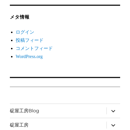
メタ情報
ログイン
投稿フィード
コメントフィード
WordPress.org
サ
碇屋工房Blog
ブ
メ
ニ
サ
碇屋工房
ュ
ブ