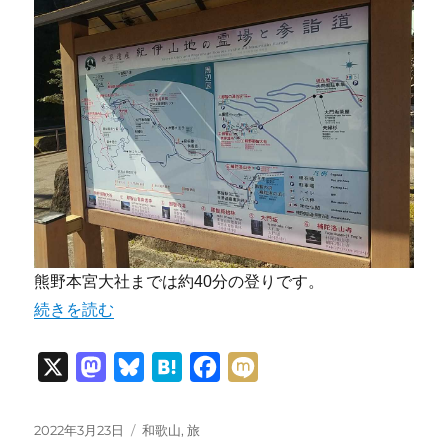
熊野本宮大社までは約40分の登りです。
“那智山の「大門坂」登ってきた話” の
続きを読む
X
M
B
H
F
M
a
l
a
a
i
s
u
t
c
x
投
カ
2022年3月23日
和歌山
,
旅