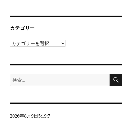
カテゴリー
カ
テ
ゴ
リ
検
ー
検
索
索:
2026年8月9日
5:19:8