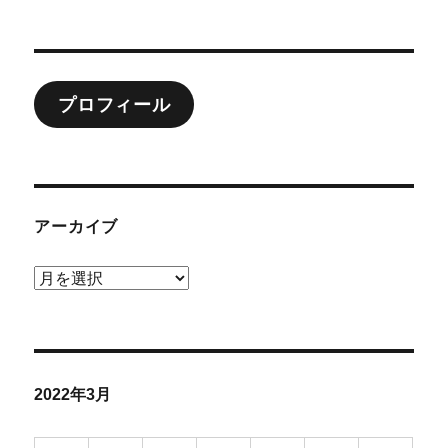
稿
テ
t
e
e
e
i
日:
ゴ
o
s
n
b
リ
ー
d
k
a
o
o
y
o
プロフィール
n
k
アーカイブ
ア
ー
カ
イ
ブ
2022年3月