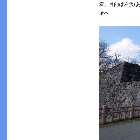
着。目的は左沢(
址へ