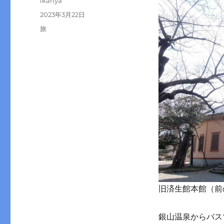
ikariya
稿
投
2023年3月22日
者
稿
カ
旅
日:
テ
ゴ
リ
ー
旧済生館本館（前
銀山温泉からバス