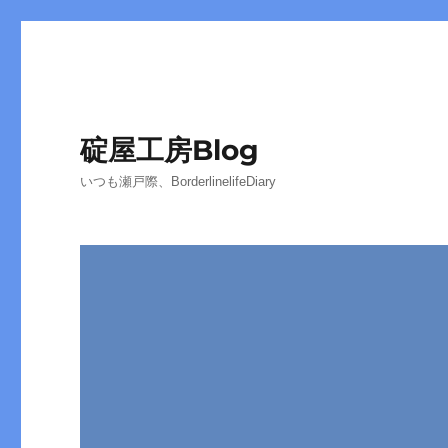
碇屋工房Blog
いつも瀬戸際、BorderlinelifeDiary