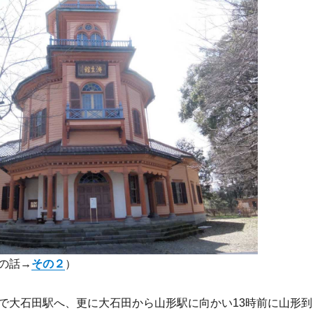
の話→
その２
）
で大石田駅へ、更に大石田から山形駅に向かい13時前に山形到