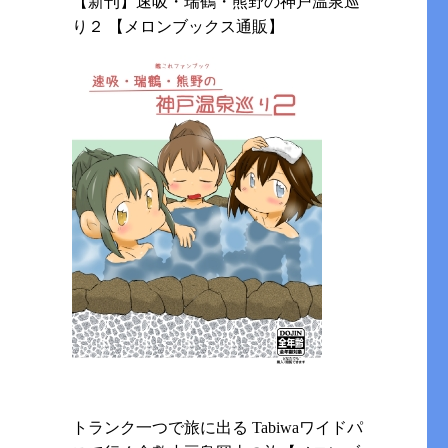
【新刊】速吸・瑞鶴・熊野の神戸温泉巡
り２ 【メロンブックス通販】
トランク一つで旅に出る Tabiwaワイドパ