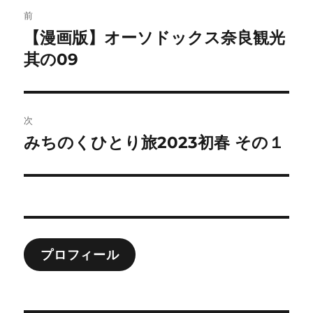
投
前
稿
【漫画版】オーソドックス奈良観光
前
の
其の09
ナ
投
ビ
稿:
ゲ
次
みちのくひとり旅2023初春 その１
次
ー
の
シ
投
稿:
ョ
ン
プロフィール