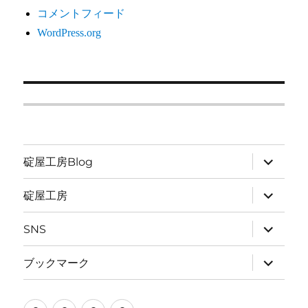
コメントフィード
WordPress.org
サ
碇屋工房Blog
ブ
メ
ニ
サ
碇屋工房
ュ
ブ
ー
メ
を
ニ
サ
SNS
展
ュ
ブ
開
ー
メ
を
ニ
サ
ブックマーク
展
ュ
ブ
開
ー
メ
を
ニ
展
ュ