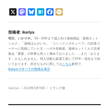
X
M
B
H
F
M
a
l
a
a
i
s
u
t
c
x
投稿者:
ikariya
t
e
e
e
i
明日、いかりや。
93～03年まで成人向け漫画雑誌「漫画ホット
o
s
n
b
ミルク」「漫画ばんがいち」「コミックメガキューブ」の読者コ
d
k
a
o
ーナーに投稿していた元・ハガキ投稿者。漫画ホットミルク読者
集会「愛宴」の幹事も長らく務めておりました…...まだ「おりま
o
y
o
す」かもしれません。同人活動も碇屋工房にて97年～現在まで続
n
k
いております。好きなものに関しては
こちら
参照で。
ikariya のすべての投稿を表示
投
投
カ
ikariya
2023年3月19日
トランク旅
稿
稿
テ
者
日:
ゴ
リ
ー