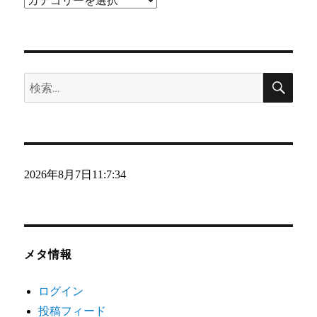
テ
ゴ
リ
検
ー
検
索
索:
2026年8月7日
11:7:34
メタ情報
ログイン
投稿フィード