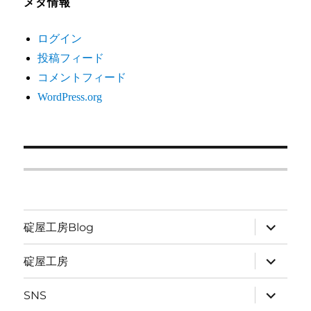
メタ情報
ログイン
投稿フィード
コメントフィード
WordPress.org
サ
碇屋工房Blog
ブ
メ
ニ
サ
碇屋工房
ュ
ブ
ー
メ
を
ニ
サ
SNS
展
ュ
ブ