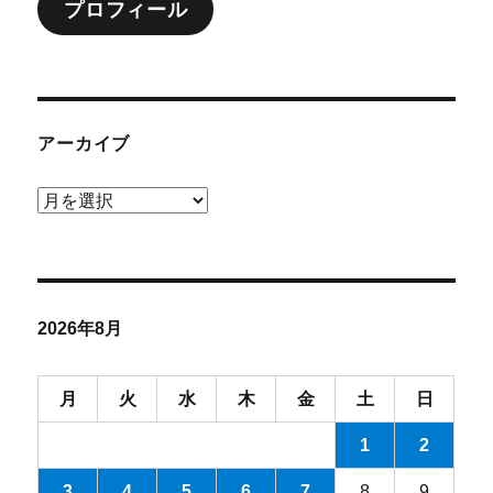
プロフィール
ン
アーカイブ
ア
ー
カ
イ
ブ
2026年8月
月
火
水
木
金
土
日
1
2
3
4
5
6
7
8
9