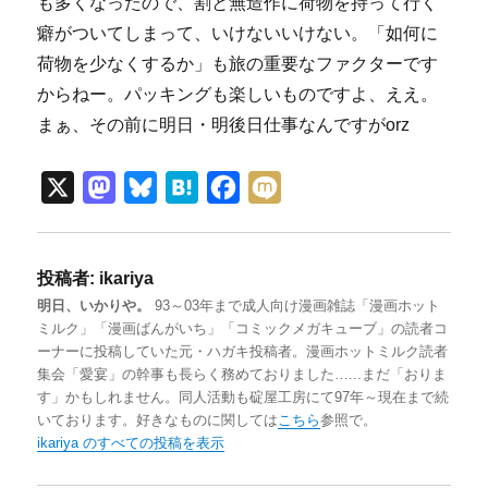
も多くなったので、割と無造作に荷物を持って行く
癖がついてしまって、いけないいけない。「如何に
荷物を少なくするか」も旅の重要なファクターです
からねー。パッキングも楽しいものですよ、ええ。
まぁ、その前に明日・明後日仕事なんですがorz
X
M
B
H
F
M
a
l
a
a
i
s
u
t
c
x
投稿者:
ikariya
t
e
e
e
i
明日、いかりや。
93～03年まで成人向け漫画雑誌「漫画ホット
o
s
n
b
ミルク」「漫画ばんがいち」「コミックメガキューブ」の読者コ
d
k
a
o
ーナーに投稿していた元・ハガキ投稿者。漫画ホットミルク読者
集会「愛宴」の幹事も長らく務めておりました…...まだ「おりま
o
y
o
す」かもしれません。同人活動も碇屋工房にて97年～現在まで続
n
k
いております。好きなものに関しては
こちら
参照で。
ikariya のすべての投稿を表示