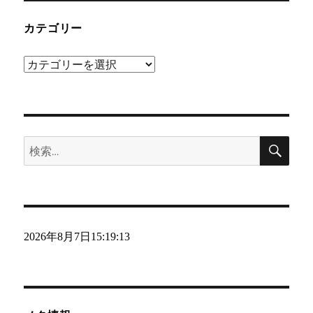
カテゴリー
カ
テ
ゴ
リ
検
ー
検
索
索:
2026年8月7日
15:19:13