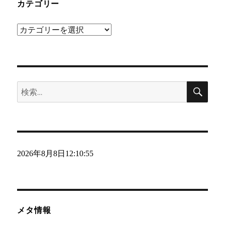
カテゴリー
カ
テ
ゴ
リ
検
ー
検
索
索:
2026年8月8日
12:10:56
メタ情報