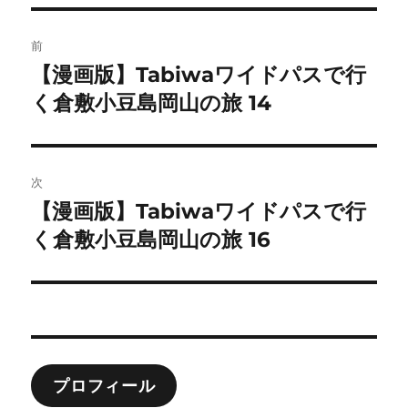
リ
ー
投
前
稿
【漫画版】Tabiwaワイドパスで行
前
の
く倉敷小豆島岡山の旅 14
ナ
投
ビ
稿:
ゲ
次
【漫画版】Tabiwaワイドパスで行
次
ー
の
く倉敷小豆島岡山の旅 16
シ
投
稿:
ョ
ン
プロフィール