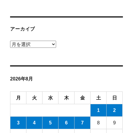
アーカイブ
ア
ー
カ
イ
ブ
2026年8月
月
火
水
木
金
土
日
1
2
3
4
5
6
7
8
9