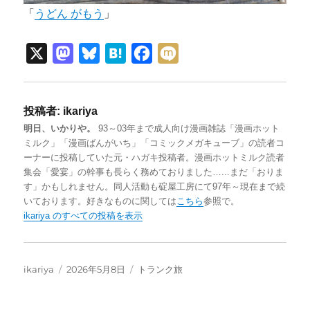
「
うどん がもう
」
X
M
B
H
F
M
a
l
a
a
i
s
u
t
c
x
投稿者:
ikariya
t
e
e
e
i
明日、いかりや。
93～03年まで成人向け漫画雑誌「漫画ホット
o
s
n
b
ミルク」「漫画ばんがいち」「コミックメガキューブ」の読者コ
d
k
a
o
ーナーに投稿していた元・ハガキ投稿者。漫画ホットミルク読者
集会「愛宴」の幹事も長らく務めておりました…...まだ「おりま
o
y
o
す」かもしれません。同人活動も碇屋工房にて97年～現在まで続
n
k
いております。好きなものに関しては
こちら
参照で。
ikariya のすべての投稿を表示
投
投
カ
ikariya
2026年5月8日
トランク旅
稿
稿
テ
者
日:
ゴ