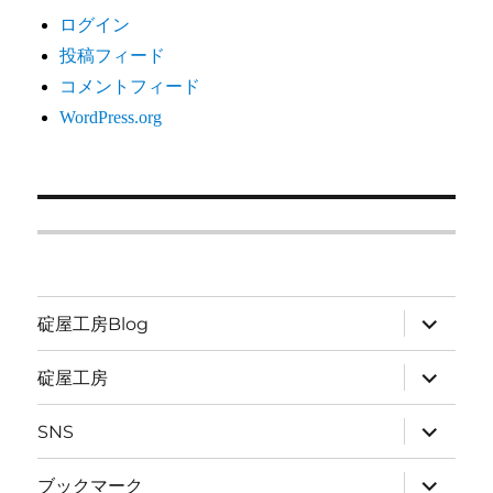
ログイン
投稿フィード
コメントフィード
WordPress.org
サ
碇屋工房Blog
ブ
メ
ニ
サ
碇屋工房
ュ
ブ
ー
メ
を
ニ
サ
SNS
展
ュ
ブ
開
ー
メ
を
ニ
サ
ブックマーク