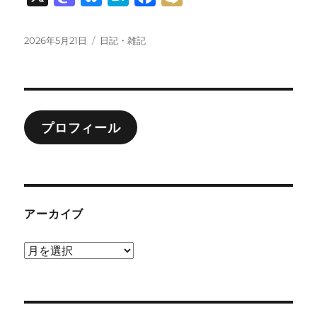
a
l
a
a
i
s
u
t
c
x
投
カ
2026年5月21日
日記・雑記
稿
テ
t
e
e
e
i
日:
ゴ
o
s
n
b
リ
ー
d
k
a
o
o
y
o
プロフィール
n
k
アーカイブ
ア
ー
カ
イ