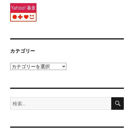
カテゴリー
カ
テ
ゴ
リ
検
ー
検
索
索: