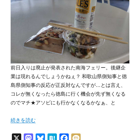
前日入りは廃止が発表された南海フェリー。後継企
業は現れるんでしょうかねぇ？ 和歌山県側知事と徳
島県側知事の反応が正反対なんですが…とは言え、
コレが無くなったら徳島に行く機会が先ず無くなる
のでマチ★アソビにも行かなくなるかなぁ、と
“「マチ★アソビ vol.30」行ってきたよ” の
続きを読む
X
M
B
H
F
M