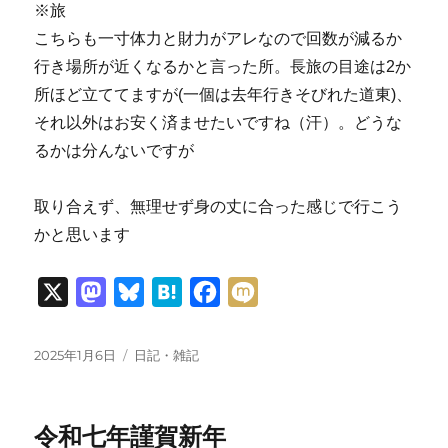
※旅
こちらも一寸体力と財力がアレなので回数が減るか
行き場所が近くなるかと言った所。長旅の目途は2か
所ほど立ててますが(一個は去年行きそびれた道東)、
それ以外はお安く済ませたいですね（汗）。どうな
るかは分んないですが
取り合えず、無理せず身の丈に合った感じで行こう
かと思います
X
M
B
H
F
M
a
l
a
a
i
s
u
t
c
x
投
カ
2025年1月6日
日記・雑記
稿
テ
t
e
e
e
i
日:
ゴ
o
s
n
b
リ
令和七年謹賀新年
ー
d
k
a
o