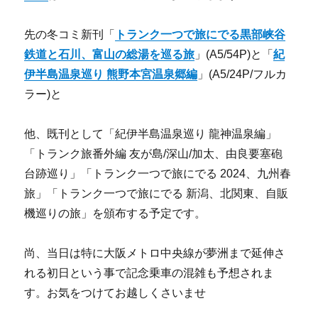
先の冬コミ新刊「
トランク一つで旅にでる黒部峡谷
鉄道と石川、富山の総湯を巡る旅
」(A5/54P)と「
紀
伊半島温泉巡り 熊野本宮温泉郷編
」(A5/24P/フルカ
ラー)と
他、既刊として「紀伊半島温泉巡り 龍神温泉編」
「トランク旅番外編 友が島/深山/加太、由良要塞砲
台跡巡り」「トランク一つで旅にでる 2024、九州春
旅」「トランク一つで旅にでる 新潟、北関東、自販
機巡りの旅」を頒布する予定です。
尚、当日は特に大阪メトロ中央線が夢洲まで延伸さ
れる初日という事で記念乗車の混雑も予想されま
す。お気をつけてお越しくさいませ