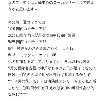
なので、暫くは近畿中心のローカルサークルで居よ
うかと思いますｗ
今の所、夏コミまでは
1/19 関西コミティア72
2/23 山奥で同人誌即売会in中辺路町近露
5/25 関西コミティア73
6/? 神戸かわさき造船これくしょん12
8/13 コミックマーケット106
への参加を予定しておりますが、それ以外は未定
5月の艦隊名古屋は神戸かわさきと日が近そうなので
微妙。別途名古屋で用が出来れば参加するかもで
す。4月の呉、若しくは海防艦オンリーもよく似た感
じかな…別途何か用が生えれば参加の可能性あり的
な感じです