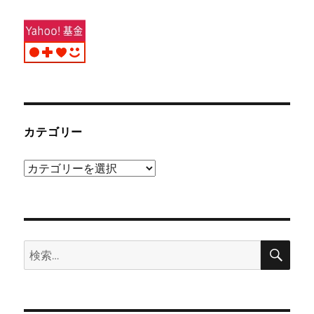
カテゴリー
カ
テ
ゴ
リ
検
ー
検
索
索: