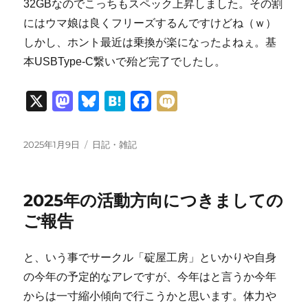
32GBなのでこっちもスペック上昇しました。その割
にはウマ娘は良くフリーズするんですけどね（ｗ）
しかし、ホント最近は乗換が楽になったよねぇ。基
本USBType-C繋いで殆ど完了でしたし。
X
M
B
H
F
M
a
l
a
a
i
s
u
t
c
x
投
カ
2025年1月9日
日記・雑記
稿
テ
t
e
e
e
i
日:
ゴ
o
s
n
b
リ
2025年の活動方向につきましての
ー
d
k
a
o
ご報告
o
y
o
n
k
と、いう事でサークル「碇屋工房」といかりや自身
の今年の予定的なアレですが、今年はと言うか今年
からは一寸縮小傾向で行こうかと思います。体力や