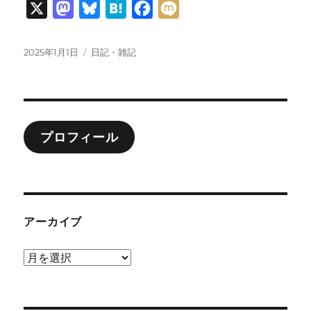
X
M
B
H
F
M
a
l
a
a
i
s
u
t
c
x
投
カ
2025年1月1日
日記・雑記
稿
テ
t
e
e
e
i
日:
ゴ
o
s
n
b
リ
ー
d
k
a
o
o
y
o
プロフィール
n
k
アーカイブ
ア
ー
カ