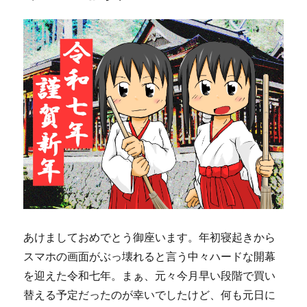
o
y
o
n
k
あけましておめでとう御座います。年初寝起きから
スマホの画面がぶっ壊れると言う中々ハードな開幕
を迎えた令和七年。まぁ、元々今月早い段階で買い
替える予定だったのが幸いでしたけど、何も元日に