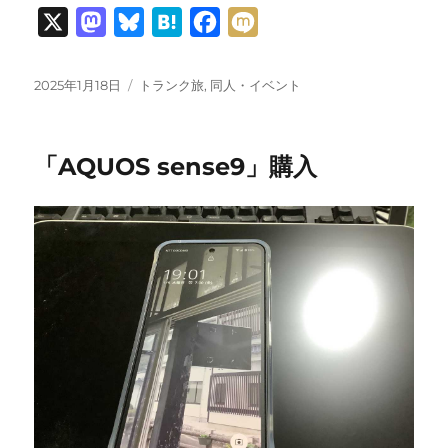
X
M
B
H
F
M
a
l
a
a
i
s
u
t
c
x
投
カ
2025年1月18日
トランク旅
,
同人・イベント
稿
テ
t
e
e
e
i
日:
ゴ
o
s
n
b
リ
「AQUOS sense9」購入
ー
d
k
a
o
o
y
o
n
k