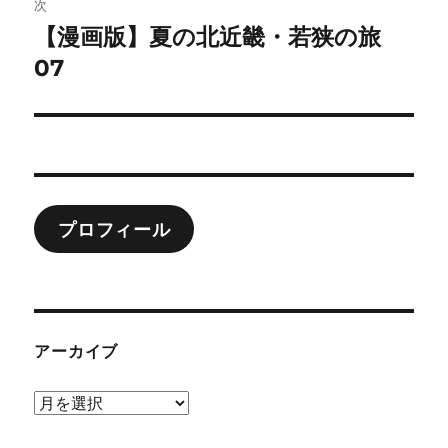
ゲ
次
【漫画版】夏の北近畿・若狭の旅
次
ー
の
07
シ
投
稿:
ョ
ン
プロフィール
アーカイブ
ア
ー