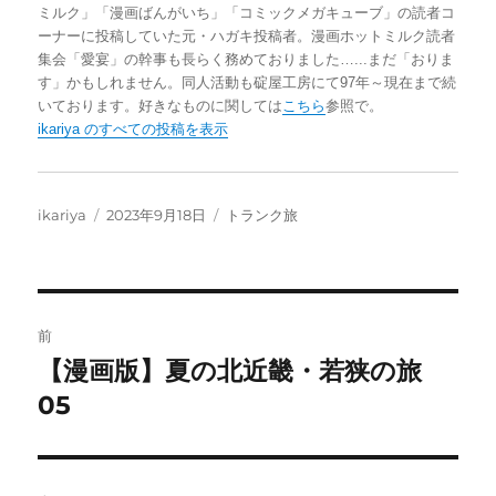
o
s
n
b
ミルク」「漫画ばんがいち」「コミックメガキューブ」の読者コ
d
k
a
o
ーナーに投稿していた元・ハガキ投稿者。漫画ホットミルク読者
集会「愛宴」の幹事も長らく務めておりました…...まだ「おりま
o
y
o
す」かもしれません。同人活動も碇屋工房にて97年～現在まで続
n
k
いております。好きなものに関しては
こちら
参照で。
ikariya のすべての投稿を表示
投
投
カ
ikariya
2023年9月18日
トランク旅
稿
稿
テ
者
日:
ゴ
リ
ー
投
前
稿
【漫画版】夏の北近畿・若狭の旅
前
の
05
ナ
投
ビ
稿: