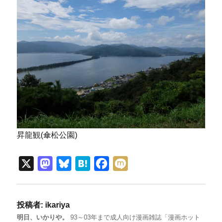
昇龍観(傘松公園)
X
M
B
H
F
M
a
l
a
a
i
s
u
t
c
x
投稿者:
ikariya
t
e
e
e
i
明日、いかりや。
93～03年まで成人向け漫画雑誌「漫画ホット