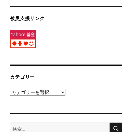
被災支援リンク
カテゴリー
カ
テ
ゴ
リ
検
ー
検
索