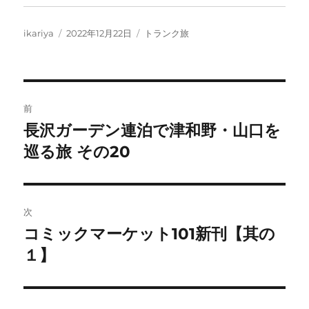
投
投
カ
ikariya
2022年12月22日
トランク旅
稿
稿
テ
者
日:
ゴ
リ
ー
投
前
稿
長沢ガーデン連泊で津和野・山口を
前
の
巡る旅 その20
ナ
投
ビ
稿:
ゲ
次
コミックマーケット101新刊【其の
次
ー
の
１】
シ
投
稿:
ョ