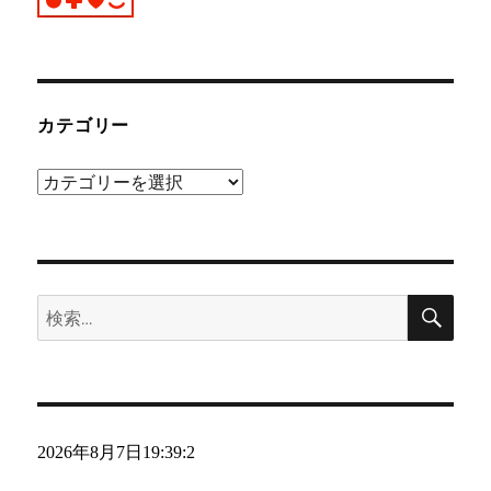
カテゴリー
カ
テ
ゴ
リ
検
ー
検
索
索:
2026年8月7日
19:39:3