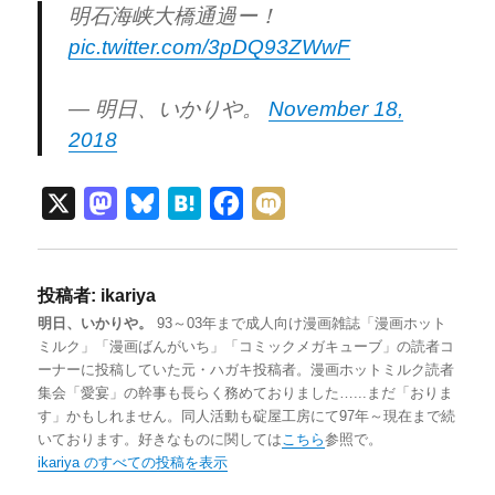
明石海峡大橋通過ー！
pic.twitter.com/3pDQ93ZWwF
— 明日、いかりや。
November 18,
2018
X
M
B
H
F
M
a
l
a
a
i
s
u
t
c
x
投稿者:
ikariya
t
e
e
e
i
明日、いかりや。
93～03年まで成人向け漫画雑誌「漫画ホット
o
s
n
b
ミルク」「漫画ばんがいち」「コミックメガキューブ」の読者コ
d
k
a
o
ーナーに投稿していた元・ハガキ投稿者。漫画ホットミルク読者
集会「愛宴」の幹事も長らく務めておりました…...まだ「おりま
o
y
o
す」かもしれません。同人活動も碇屋工房にて97年～現在まで続
n
k
いております。好きなものに関しては
こちら
参照で。
ikariya のすべての投稿を表示