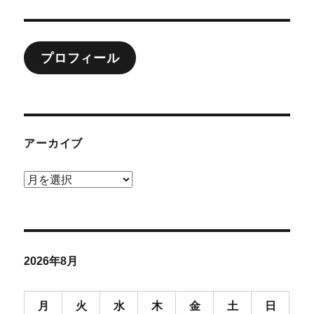
ン
プロフィール
アーカイブ
ア
ー
カ
イ
ブ
2026年8月
月
火
水
木
金
土
日