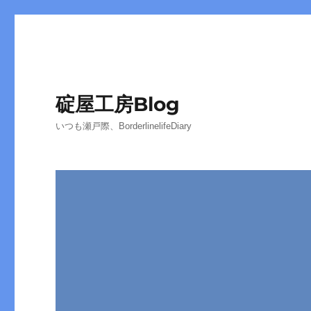
碇屋工房Blog
いつも瀬戸際、BorderlinelifeDiary