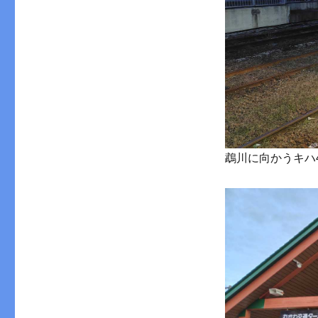
鵡川に向かうキハ4