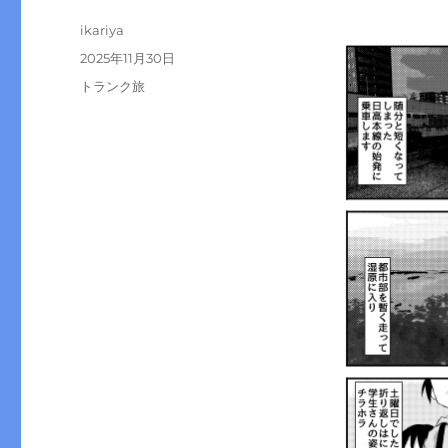
投
ikariya
稿
投
2025年11月30日
者
稿
カ
トランク旅
日:
テ
ゴ
リ
ー