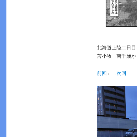
北海道上陸二日目
苫小牧→南千歳か
前回
←→
次回