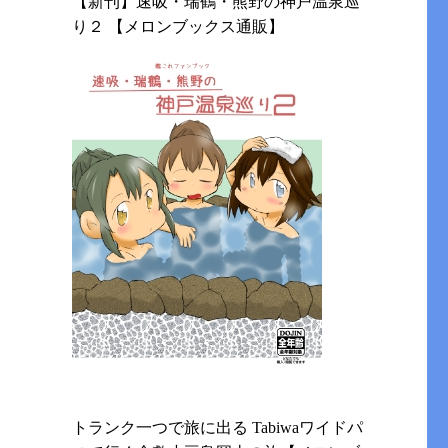
【新刊】速吸・瑞鶴・熊野の神戸温泉巡
り２ 【メロンブックス通販】
トランク一つで旅に出る Tabiwaワイドパ