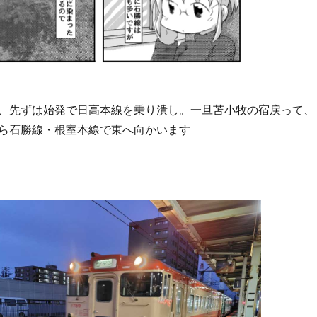
、先ずは始発で日高本線を乗り潰し。一旦苫小牧の宿戻って、
ら石勝線・根室本線で東へ向かいます