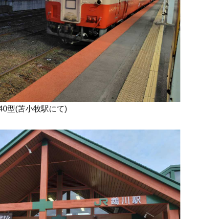
0型(苫小牧駅にて)