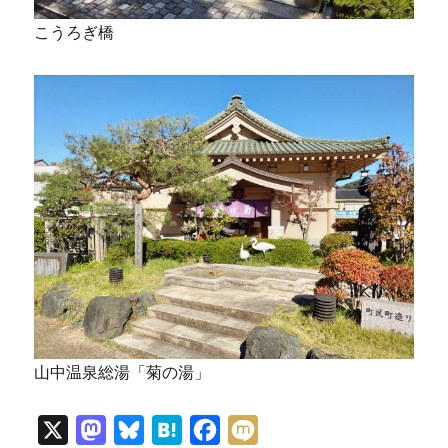
こうろぎ橋
山中温泉総湯「菊の湯」
X
M
B
H
F
M