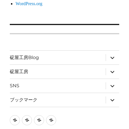
WordPress.org
サ
碇屋工房Blog
ブ
メ
ニ
サ
碇屋工房
ュ
ブ
ー
メ
を
ニ
サ
SNS
展
ュ
ブ
開
ー
メ
を
ニ
サ
ブックマーク
展
ュ
ブ
開
ー
メ
を
ニ
展
ュ
碇
碇
SNS
ブ
開
ー
を
屋
屋
ッ