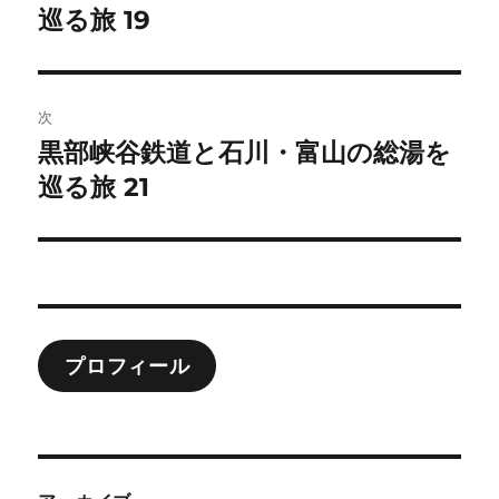
の
巡る旅 19
ナ
投
ビ
稿:
ゲ
次
黒部峡谷鉄道と石川・富山の総湯を
次
ー
の
巡る旅 21
シ
投
稿:
ョ
ン
プロフィール