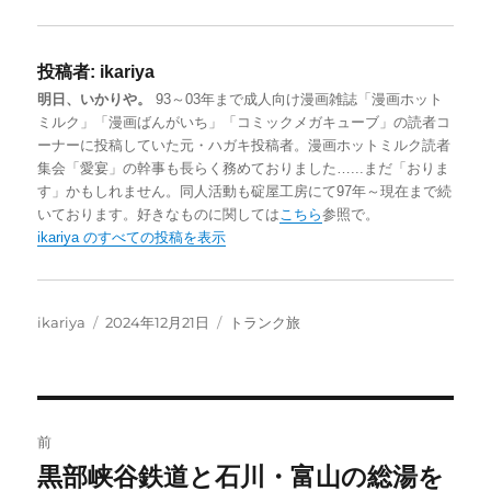
a
l
a
a
i
s
u
t
c
x
投稿者:
ikariya
t
e
e
e
i
明日、いかりや。
93～03年まで成人向け漫画雑誌「漫画ホット
o
s
n
b
ミルク」「漫画ばんがいち」「コミックメガキューブ」の読者コ
d
k
a
o
ーナーに投稿していた元・ハガキ投稿者。漫画ホットミルク読者
集会「愛宴」の幹事も長らく務めておりました…...まだ「おりま
o
y
o
す」かもしれません。同人活動も碇屋工房にて97年～現在まで続
n
k
いております。好きなものに関しては
こちら
参照で。
ikariya のすべての投稿を表示
投
投
カ
ikariya
2024年12月21日
トランク旅
稿
稿
テ
者
日:
ゴ
リ
ー
投
前
稿
黒部峡谷鉄道と石川・富山の総湯を
前