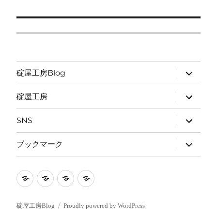
サ
碇屋工房Blog
ブ
メ
ニ
サ
碇屋工房
ュ
ブ
ー
メ
を
ニ
サ
SNS
展
ュ
ブ
開
ー
メ
を
ニ
サ
ブックマーク
展
ュ
ブ
開
ー
メ
を
ニ
展
ュ
碇
碇
SNS
ブ
開
ー
を
屋
屋
ッ
展
開
工
工
ク
碇屋工房Blog
Proudly powered by WordPress