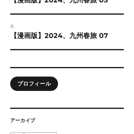
【漫画版】2024、九州春旅 05
の
ナ
投
ビ
稿:
次
ゲ
【漫画版】2024、九州春旅 07
次
の
ー
投
シ
稿:
ョ
プロフィール
ン
アーカイブ