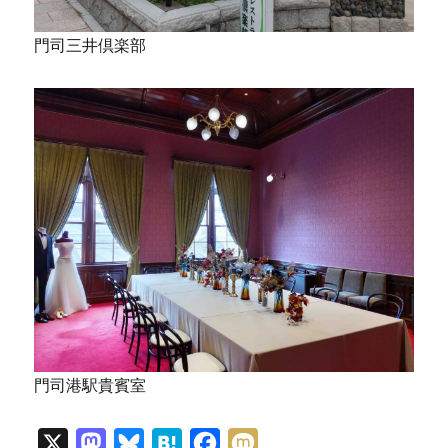
門司三井倶楽部
門司港駅貴賓室
X
M
B
H
F
M