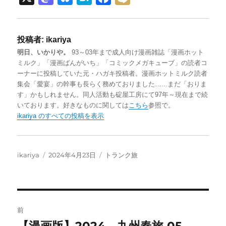
a
l
a
a
i
s
u
t
c
x
投稿者:
ikariya
t
e
e
e
i
明日、いかりや。
93～03年まで成人向け漫画雑誌「漫画ホット
o
s
n
b
ミルク」「漫画ばんがいち」「コミックメガキューブ」の読者コ
d
k
a
o
ーナーに投稿していた元・ハガキ投稿者。漫画ホットミルク読者
集会「愛宴」の幹事も長らく務めておりました…...まだ「おりま
o
y
o
す」かもしれません。同人活動も碇屋工房にて97年～現在まで続
n
k
いております。好きなものに関しては
こちら
参照で。
ikariya のすべての投稿を表示
投
投
カ
ikariya
2024年4月23日
トランク旅
稿
稿
テ
者
日:
ゴ
リ
ー
投
前
稿
前