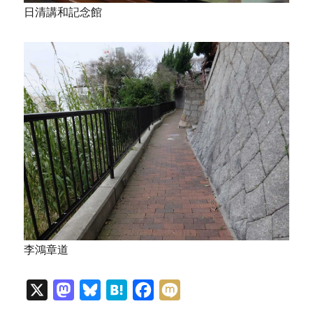
日清講和記念館
李鴻章道
X
M
B
H
F
M
a
l
a
a
i