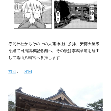
赤間神社からその上の大連神社に参拝、安徳天皇陵
を経て日清講和記念館へ。その後は李鴻章道を経由
して亀山八幡宮へ参拝します
前回
←→
次回