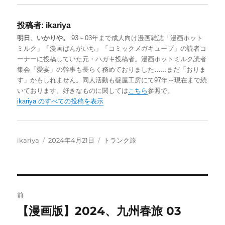
s
u
t
c
x
投稿者:
ikariya
t
e
e
e
i
明日、いかりや。
93～03年まで成人向け漫画雑誌「漫画ホット
o
s
n
b
ミルク」「漫画ばんがいち」「コミックメガキューブ」の読者コ
d
k
a
o
ーナーに投稿していた元・ハガキ投稿者。漫画ホットミルク読者
集会「愛宴」の幹事も長らく務めておりました…...まだ「おりま
o
y
o
す」かもしれません。同人活動も碇屋工房にて97年～現在まで続
n
k
いております。好きなものに関しては
こちら
参照で。
ikariya のすべての投稿を表示
投
投
カ
ikariya
2024年4月21日
トランク旅
稿
稿
テ
者
日:
ゴ
リ
ー
投
前
稿
【漫画版】2024、九州春旅 03
前
の