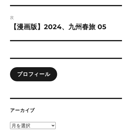
ナ
投
ビ
稿:
次
ゲ
【漫画版】2024、九州春旅 05
次
の
ー
投
シ
稿:
ョ
プロフィール
ン
アーカイブ
ア