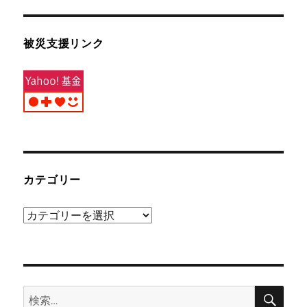
被災支援リンク
カテゴリー
カ
テ
ゴ
リ
検
ー
検
索