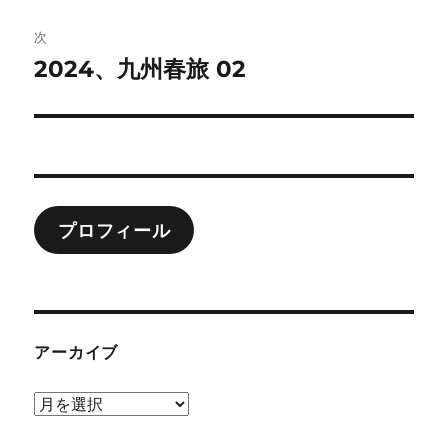
投
ビ
稿:
次
ゲ
2024、九州春旅 02
次
の
ー
投
シ
稿:
ョ
プロフィール
ン
アーカイブ
ア
ー