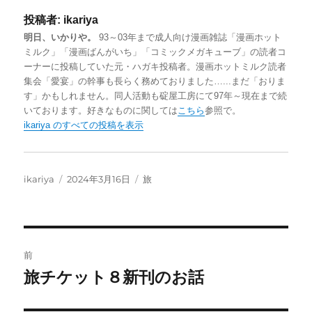
s
u
t
c
x
投稿者:
ikariya
t
e
e
e
i
明日、いかりや。
93～03年まで成人向け漫画雑誌「漫画ホット
o
s
n
b
ミルク」「漫画ばんがいち」「コミックメガキューブ」の読者コ
d
k
a
o
ーナーに投稿していた元・ハガキ投稿者。漫画ホットミルク読者
集会「愛宴」の幹事も長らく務めておりました…...まだ「おりま
o
y
o
す」かもしれません。同人活動も碇屋工房にて97年～現在まで続
n
k
いております。好きなものに関しては
こちら
参照で。
ikariya のすべての投稿を表示
投
投
カ
ikariya
2024年3月16日
旅
稿
稿
テ
者
日:
ゴ
リ
ー
投
前
稿
旅チケット８新刊のお話
前
の
ナ