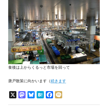
食後は上からくるっと市場を回って
唐戸散策に向かいます（
続きます
X
M
B
H
F
M
a
l
a
a
i