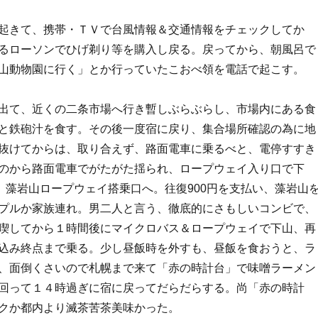
起きて、携帯・ＴＶで台風情報＆交通情報をチェックしてか
るローソンでひげ剃り等を購入し戻る。戻ってから、朝風呂で
山動物園に行く」とか行っていたこおべ領を電話で起こす。
出て、近くの二条市場へ行き暫しぶらぶらし、市場内にある食
と鉄砲汁を食す。その後一度宿に戻り、集合場所確認の為に地
抜けてからは、取り合えず、路面電車に乗るべと、電停すすき
のから路面電車でがたがた揺られ、ロープウェイ入り口で下
き、藻岩山ロープウェイ搭乗口へ。往復900円を支払い、藻岩山
プルか家族連れ。男二人と言う、徹底的にさもしいコンビで、
喫してから１時間後にマイクロバス＆ロープウェイで下山、再
込み終点まで乗る。少し昼飯時を外すも、昼飯を食おうと、ラ
、面倒くさいので札幌まで来て「赤の時計台」で味噌ラーメン
回って１４時過ぎに宿に戻ってだらだらする。尚「赤の時計
クか都内より滅茶苦茶美味かった。