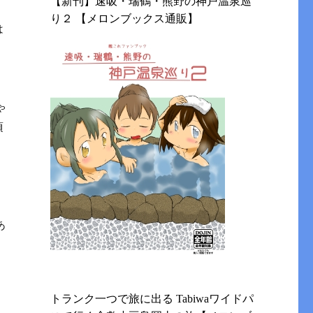
【新刊】速吸・瑞鶴・熊野の神戸温泉巡
り２ 【メロンブックス通販】
は
ゃ
頃
。
あ
トランク一つで旅に出る Tabiwaワイドパ