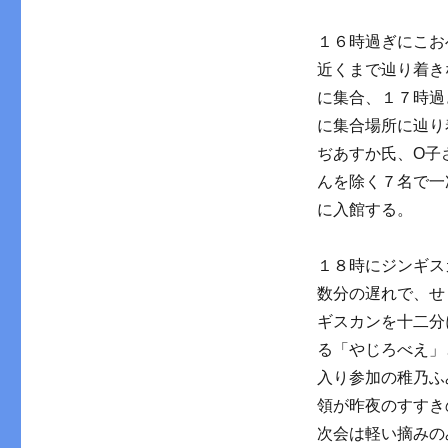
１６時過ぎにこお
近くまで辿り着き
に集合、１７時過
に集合場所に辿り
ぢあすか氏、O子
んを除く７名で一
に入館する。
１８時にジンギス
数分の遅れで、せ
ギスカンを十二分
る「やじろべえ」
入り参加の稚乃ふ
領が昨夜のすすき
次会は軽い摘みの