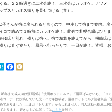
くる。２２時過ぎに二次会終了、三次会はカラオケ。ナツメ
ップスとカオス振りを見せつける（笑）。
O子さんが宿に戻られると言うので、中座して宿まで案内。戻
イゴで締めて１時前にカラオケ終了。此処で札幌合縁はひとま
みゆ氏と別れ、残りは宿へ。宿で精算を終えてから、桜崎氏は
残りは直ぐ寝たり、風呂へ行ったりで、一日が終了。皆様、お
H
F
M
a
a
i
t
c
x
e
e
i
～03年まで成人向け漫画雑誌「漫画ホットミルク」「漫画ばんがいち」「コミ
n
b
者コーナーに投稿していた元・ハガキ投稿者。漫画ホットミルク読者集会「
a
o
めておりました…...まだ「おります」かもしれません。同人活動も碇屋工房
いております。好きなものに関しては
こちら
参照で。
o