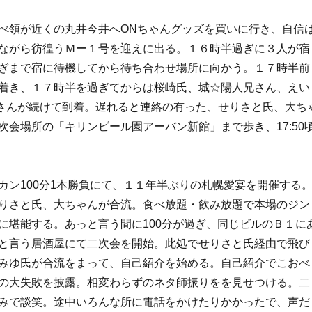
べ領が近くの丸井今井へONちゃんグッズを買いに行き、自信
ながら彷徨うＭー１号を迎えに出る。１６時半過ぎに３人が宿
ぎまで宿に待機してから待ち合わせ場所に向かう。１７時半前
着き、１７時半を過ぎてからは桜崎氏、城☆陽人兄さん、えい
さんが続けて到着。遅れると連絡の有った、せりさと氏、大ち
次会場所の「キリンビール園アーバン新館」まで歩き、17:50
カン100分1本勝負にて、１１年半ぶりの札幌愛宴を開催する
りさと氏、大ちゃんが合流。食べ放題・飲み放題で本場のジン
に堪能する。あっと言う間に100分が過ぎ、同じビルのＢ１に
と言う居酒屋にて二次会を開始。此処でせりさと氏経由で飛び
みゆ氏が合流をまって、自己紹介を始める。自己紹介でこおべ
の大失敗を披露。相変わらずのネタ師振りをを見せつける。二
みで談笑。途中いろんな所に電話をかけたりかかったで、声だ