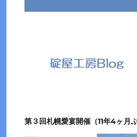
第３回札幌愛宴開催（11年4ヶ月
投