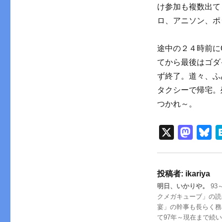
け参加も複数出て
ロ、アニソン、ポ
途中の２４時前に
てから最後はゴダ
ず終了。道々、ふ
タクシーで帰宅。
つかれ～。
X
M
B
a
l
s
u
投稿者:
ikariya
t
e
明日、いかりや。
93
o
s
クメガキューブ」の読
d
k
宴」の幹事も長らく務
て97年～現在まで続
o
y