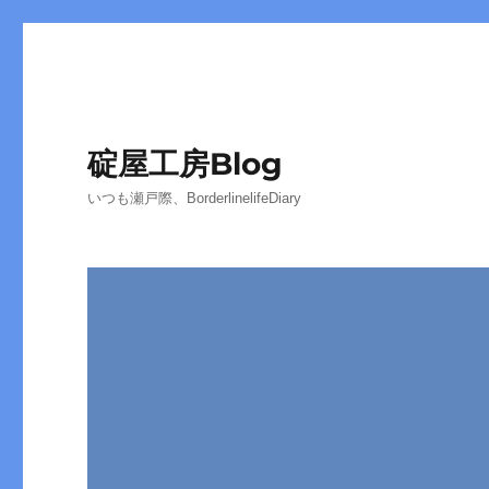
碇屋工房Blog
いつも瀬戸際、BorderlinelifeDiary