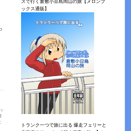
スで行く倉敷小豆島岡山の旅【メロンブ
ックス通販】
っ
ッ
愛
に
トランク一つで旅に出る 爆走フェリーと