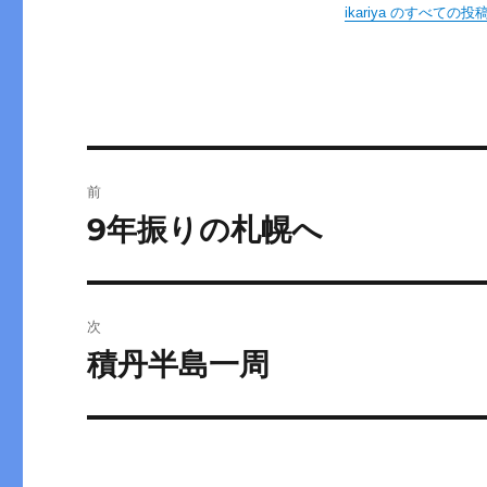
ikariya のすべての
n
投
前
稿
9年振りの札幌へ
前
の
ナ
投
ビ
稿:
次
ゲ
積丹半島一周
次
の
ー
投
シ
稿: