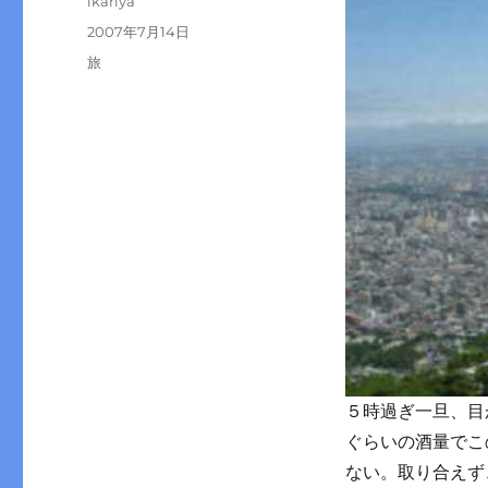
ikariya
稿
投
2007年7月14日
者
稿
カ
旅
日:
テ
ゴ
リ
ー
５時過ぎ一旦、目
ぐらいの酒量でこ
ない。取り合えず