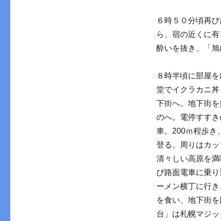
６時５０分頃再び
ら、宿の近くに有
酔いを抜き、「旭
８時半頃に部屋を
堂でイクラカニ丼
下街へ。地下街を
のへ。電停すすき
車。200ｍ程歩
登る。周りはカッ
清々しい高原を満
び路面電車に乗り
ーメン横丁に行き
を食い、地下街を
台」は札幌マジッ