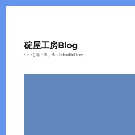
碇屋工房Blog
いつも瀬戸際、BorderlinelifeDiary