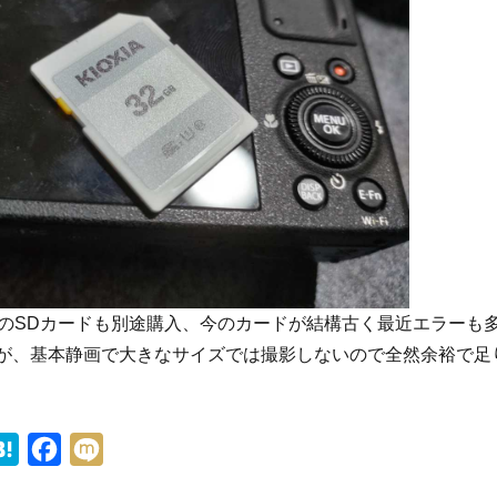
のSDカードも別途購入、今のカードが結構古く最近エラーも
すが、基本静画で大きなサイズでは撮影しないので全然余裕で足
H
F
M
a
a
i