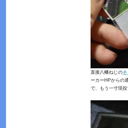
直接八幡ねじの
ネ
ーカーHPからの
で、もう一寸現役