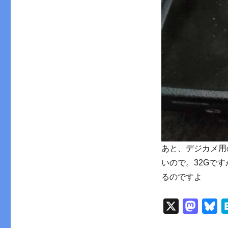
あと、デジカメ用
いので。32Gで
るのですよ
X
M
B
a
l