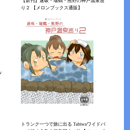
【新刊】速吸・瑞鶴・熊野の神戸温泉巡
り２ 【メロンブックス通販】
メ
トランク一つで旅に出る Tabiwaワイドパ