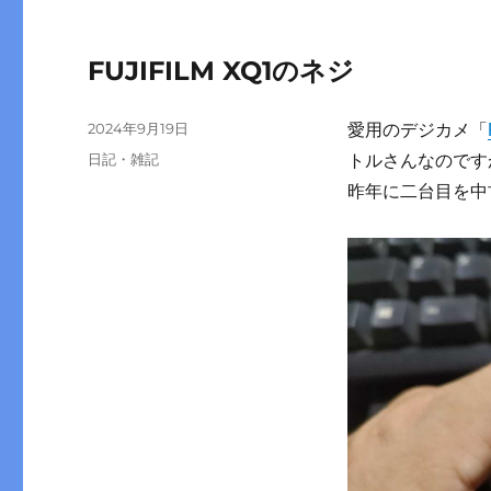
FUJIFILM XQ1のネジ
投
2024年9月19日
愛用のデジカメ「
稿
カ
日記・雑記
トルさんなのです
日:
テ
昨年に二台目を中
ゴ
リ
ー