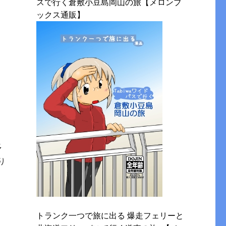
スで行く倉敷小豆島岡山の旅【メロンブ
ックス通販】
多
り
トランク一つで旅に出る 爆走フェリーと